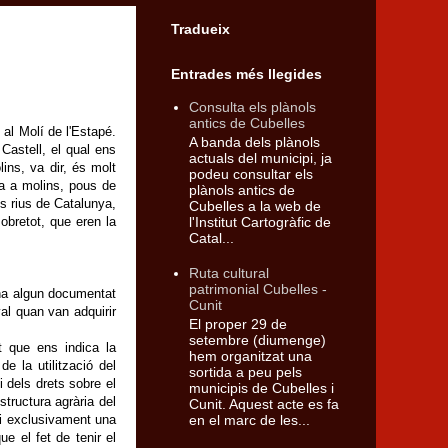
Tradueix
Entrades més llegides
Consulta els plànols
antics de Cubelles
 al Molí de l'Estapé.
A banda dels plànols
Castell, el qual ens
actuals del municipi, ja
lins, va dir, és molt
podeu consultar els
ia a molins, pous de
plànols antics de
ls rius de Catalunya,
Cubelles a la web de
l'Institut Cartogràfic de
sobretot, que eren la
Catal...
Ruta cultural
patrimonial Cubelles -
i ha algun documentat
Cunit
al quan van adquirir
El proper 29 de
setembre (diumenge)
et que ens indica la
hem organitzat una
e la utilització del
sortida a peu pels
i dels drets sobre el
municipis de Cubelles i
structura agrària del
Cunit. Aquest acte es fa
en el marc de les...
a i exclusivament una
e el fet de tenir el