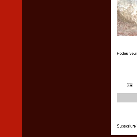
Podeu veure
Subscriure'