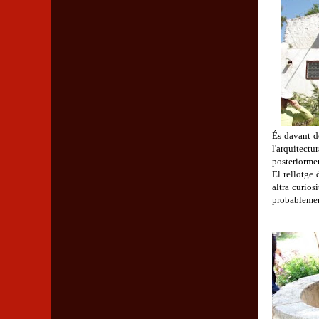
És davant d
l'arquitectu
posteriormen
El rellotge 
altra curios
probablemen