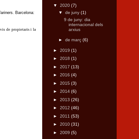
▼
2020
(7)
▼
de juny
(1)
ariners. Barcelona:
9 de juny: dia
internacional dels
arxius
vis de propietaris i la
►
de març
(6)
►
2019
(1)
►
2018
(1)
►
2017
(13)
►
2016
(4)
►
2015
(3)
►
2014
(6)
►
2013
(26)
►
2012
(46)
►
2011
(53)
►
2010
(31)
►
2009
(5)