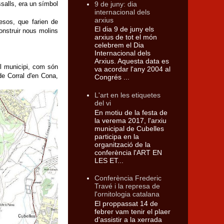
9 de juny: dia
salls, era un símbol
internacional dels
arxius
esos, que farien de
El dia 9 de juny els
onstruir nous molins
arxius de tot el món
celebrem el Dia
Internacional dels
Arxius. Aquesta data es
el municipi, com són
va acordar l'any 2004 al
de Corral d'en Cona,
Congrés ...
L'art en les etiquetes
del vi
En motiu de la festa de
la verema 2017, l'arxiu
municipal de Cubelles
participa en la
organització de la
conferència l'ART EN
LES ET...
Conferència Frederic
Travé i la represa de
l'ornitologia catalana
El proppassat 14 de
febrer vam tenir el plaer
d'assistir a la xerrada