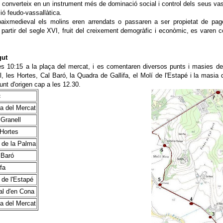
 converteix en un instrument més de dominació social i control dels seus vas
ó feudo-vassallàtica.
baixmedieval els molins eren arrendats o passaren a ser propietat de pag
 partir del segle XVI, fruit del creixement demogràfic i econòmic, es varen c
gut
les 10:15 a la plaça del mercat, i es comentaren diversos punts i masies d
, les Hortes, Cal Baró, la Quadra de Gallifa, el Molí de l'Estapé i la masia 
punt d'origen cap a les 12.30.
c
a del Mercat
Granell
Hortes
 de la Palma
 Baró
ifa
 de l'Estapé
al d'en Cona
a del Mercat