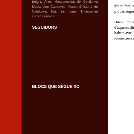
negra
Arles
Mancomunitat de Catalunya
Mapa facilit
Masia d'en Cabanyes
Museu d'història de
pròpia segon
Catalunya
Tots els noms
Tricentenari
càrrecs públics
Dins el molí
SEGUIDORS
d'aquests di
habita avui 
reconstrucci
BLOCS QUE SEGUEIXO