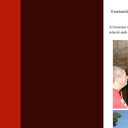
Il·lustra
A l'exterior
relació amb 