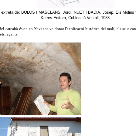
ció extreta de: BOLÓS I MASCLANS, Jordi; NUET I BADIA, Josep. Els Molins f
Ketres Editora, Col·lecció Ventall, 1983.
 del carcabà és on en Xavi ens va donar l'explicació històrica del molí, els seus can
els regants.