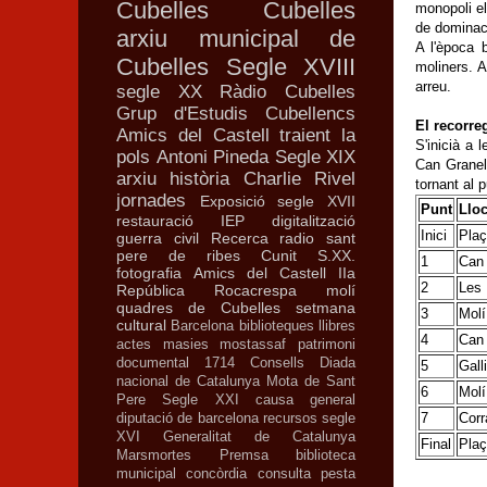
Cubelles
Cubelles
monopoli el
de dominaci
arxiu municipal de
A l'època 
Cubelles
Segle XVIII
moliners. A
arreu.
segle XX
Ràdio Cubelles
Grup d'Estudis Cubellencs
El recorre
Amics del Castell
traient la
S'inicià a 
pols
Antoni Pineda
Segle XIX
Can Granell
arxiu
història
Charlie Rivel
tornant al 
jornades
Exposició
segle XVII
Punt
Llo
restauració
IEP
digitalització
Inici
Plaç
guerra civil
Recerca
radio
sant
pere de ribes
Cunit
S.XX.
1
Can 
fotografia
Amics del Castell
IIa
2
Les 
República
Rocacrespa
molí
quadres de Cubelles
setmana
3
Molí
cultural
Barcelona
biblioteques
llibres
4
Can
actes
masies
mostassaf
patrimoni
documental
1714
Consells
Diada
5
Gall
nacional de Catalunya
Mota de Sant
6
Molí
Pere
Segle XXI
causa general
7
Corr
diputació de barcelona
recursos
segle
XVI
Generalitat de Catalunya
Final
Plaç
Marsmortes
Premsa
biblioteca
municipal
concòrdia
consulta
pesta