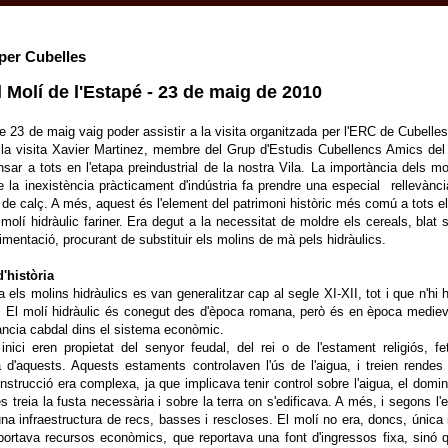
per Cubelles
al Molí de l'Estapé - 23 de maig de 2010
 23 de maig vaig poder assistir a la visita organitzada per l'ERC de Cubelles
la visita Xavier Martinez, membre del Grup d'Estudis Cubellencs Amics del 
nsar a tots en l'etapa preindustrial de la nostra Vila. La importància dels mo
e la inexistència pràcticament d'indústria fa prendre una especial rellevànc
s de calç. A més, aquest és l'element del patrimoni històric més comú a tots e
 molí hidràulic fariner. Era degut a la necessitat de moldre els cereals, blat 
limentació, procurant de substituir els molins de mà pels hidràulics.
'història
 els molins hidràulics es van generalitzar cap al segle XI-XII, tot i que n'h
. El molí hidràulic és conegut des d'època romana, però és en època mediev
ància cabdal dins el sistema econòmic.
nici eren propietat del senyor feudal, del rei o de l'estament religiós, f
 d'aquests. Aquests estaments controlaven l'ús de l'aigua, i treien rendes d
nstrucció era complexa, ja que implicava tenir control sobre l'aigua, el domin
s treia la fusta necessària i sobre la terra on s'edificava. A més, i segons l'e
 una infraestructura de recs, basses i rescloses. El molí no era, doncs, únic
ortava recursos econòmics, que reportava una font d'ingressos fixa, sinó qu