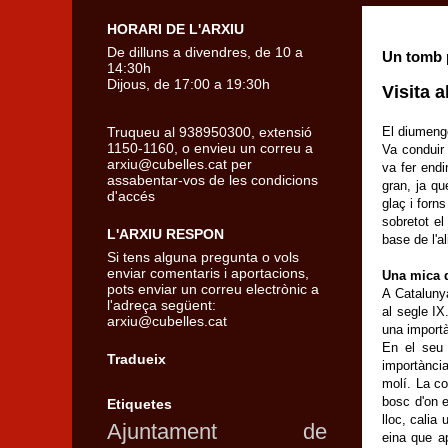
HORARI DE L'ARXIU
De dilluns a divendres, de 10 a
Un tomb 
14:30h
Dijous, de 17:00 a 19:30h
Visita 
Truqueu al 938950300, extensió
El diumenge
1150-1160, o envieu un correu a
Va conduir 
arxiu@cubelles.cat per
va fer endi
assabentar-vos de les condicions
gran, ja qu
d'accés
glaç i forn
sobretot el
L'ARXIU RESPON
base de l'a
Si tens alguna pregunta o vols
enviar comentaris i aportacions,
Una mica d
pots enviar un correu electrònic a
A Catalunya
l'adreça següent:
al segle IX
arxiu@cubelles.cat
una import
En el seu i
Tradueix
importància
molí. La co
bosc d'on e
Etiquetes
lloc, calia
Ajuntament de
eina que ap