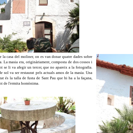
e la casa del moliner, on es van donar quatre dades sobre
ra. La masia era, originàriament, composta de dos cossos i
t se li va afegir un tercer, que no apareix a la fotografia.
de sol va ser restaurat pels actuals amos de la masia. Una
itat és la talla de fusta de Sant Pau que hi ha a la façana,
t de l'ermita homònima.