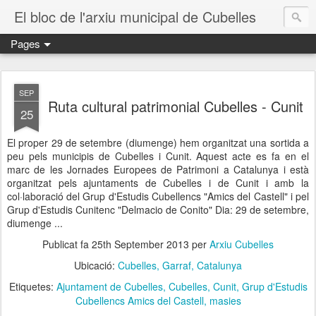
El bloc de l'arxiu municipal de Cubelles
Pages
SEP
Ruta cultural patrimonial Cubelles - Cunit
25
El proper 29 de setembre (diumenge) hem organitzat una sortida a
peu pels municipis de Cubelles i Cunit. Aquest acte es fa en el
marc de les Jornades Europees de Patrimoni a Catalunya i està
organitzat pels ajuntaments de Cubelles i de Cunit i amb la
col·laboració del Grup d'Estudis Cubellencs "Amics del Castell" i pel
Grup d'Estudis Cunitenc "Delmacio de Conito" Dia: 29 de setembre,
diumenge ...
Publicat fa
25th September 2013
per
Arxiu Cubelles
Ubicació:
Cubelles, Garraf, Catalunya
Etiquetes:
Ajuntament de Cubelles
Cubelles
Cunit
Grup d'Estudis
Cubellencs Amics del Castell
masies