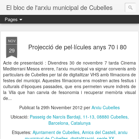
El bloc de l'arxiu municipal de Cubelles
Pages
NOV
Projecció de pel·lícules anys 70 i 80
29
Acte de presentació : Divendres 30 de novembre 7 tarda Cinema
Mediterrani Mesos enrere, l'arxiu municipal va signar convenis amb
particulars de Cubelles per tal de digitalitzar VHS amb filmacions de
festes del municipi. Aquestes filmacions ens mostren actes festius i
culturals d'èpoques passades, que ens permeten veure indrets de
la Vila que han canvia de fesonomia i recuperar memòria visual
de...
Publicat fa
29th November 2012
per
Arxiu Cubelles
Ubicació:
Passeig de Narcís Bardaji, 11-13, 08880 Cubelles,
Barcelona, Catalunya
Etiquetes:
Ajuntament de Cubelles
Amics del Castell
arxiu
municipal de Cubelles
digitalització
segle XX