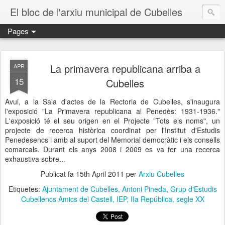
El bloc de l'arxiu municipal de Cubelles
Pages
La primavera republicana arriba a
APR
15
Cubelles
Avui, a la Sala d'actes de la Rectoria de Cubelles, s'inaugura
l'exposició "La Primavera republicana al Penedès: 1931-1936."
L'exposició té el seu origen en el Projecte "Tots els noms", un
projecte de recerca històrica coordinat per l'Institut d'Estudis
Penedesencs i amb al suport del Memorial democràtic i els consells
comarcals. Durant els anys 2008 i 2009 es va fer una recerca
exhaustiva sobre...
Publicat fa
15th April 2011
per
Arxiu Cubelles
Etiquetes:
Ajuntament de Cubelles
Antoni Pineda
Grup d'Estudis
Cubellencs Amics del Castell
IEP
IIa República
segle XX