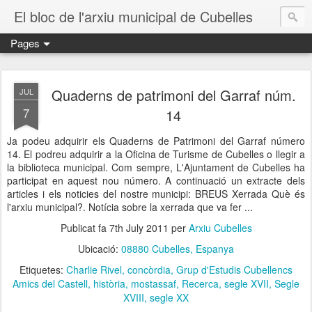
El bloc de l'arxiu municipal de Cubelles
Pages
Quaderns de patrimoni del Garraf núm.
JUL
7
14
Ja podeu adquirir els Quaderns de Patrimoni del Garraf número
14. El podreu adquirir a la Oficina de Turisme de Cubelles o llegir a
la biblioteca municipal. Com sempre, L'Ajuntament de Cubelles ha
participat en aquest nou número. A continuació un extracte dels
articles i els noticies del nostre municipi: BREUS Xerrada Què és
l'arxiu municipal?. Notícia sobre la xerrada que va fer ...
Publicat fa
7th July 2011
per
Arxiu Cubelles
Ubicació:
08880 Cubelles, Espanya
Etiquetes:
Charlie Rivel
concòrdia
Grup d'Estudis Cubellencs
Amics del Castell
història
mostassaf
Recerca
segle XVII
Segle
XVIII
segle XX