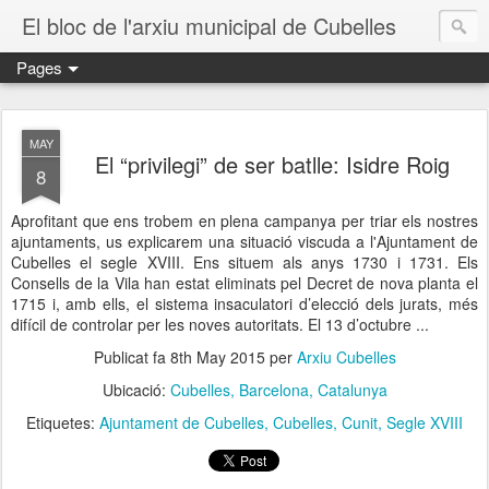
El bloc de l'arxiu municipal de Cubelles
Pages
MAY
El “privilegi” de ser batlle: Isidre Roig
8
Aprofitant que ens trobem en plena campanya per triar els nostres
ajuntaments, us explicarem una situació viscuda a l'Ajuntament de
Cubelles el segle XVIII. Ens situem als anys 1730 i 1731. Els
Consells de la Vila han estat eliminats pel Decret de nova planta el
1715 i, amb ells, el sistema insaculatori d’elecció dels jurats, més
difícil de controlar per les noves autoritats. El 13 d’octubre ...
Publicat fa
8th May 2015
per
Arxiu Cubelles
Ubicació:
Cubelles, Barcelona, Catalunya
Etiquetes:
Ajuntament de Cubelles
Cubelles
Cunit
Segle XVIII