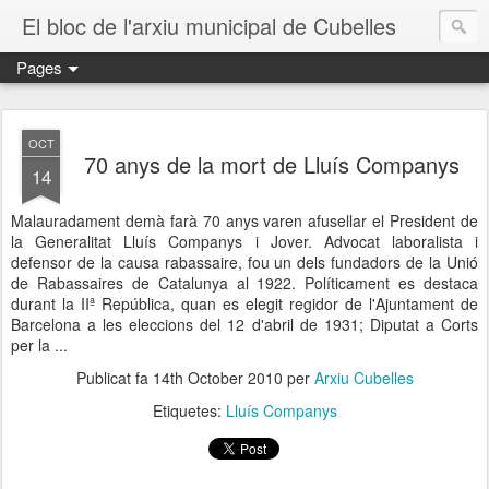
El bloc de l'arxiu municipal de Cubelles
Pages
OCT
70 anys de la mort de Lluís Companys
14
Malauradament demà farà 70 anys varen afusellar el President de
la Generalitat Lluís Companys i Jover. Advocat laboralista i
defensor de la causa rabassaire, fou un dels fundadors de la Unió
de Rabassaires de Catalunya al 1922. Políticament es destaca
durant la IIª República, quan es elegit regidor de l'Ajuntament de
Barcelona a les eleccions del 12 d'abril de 1931; Diputat a Corts
per la ...
Publicat fa
14th October 2010
per
Arxiu Cubelles
Etiquetes:
Lluís Companys