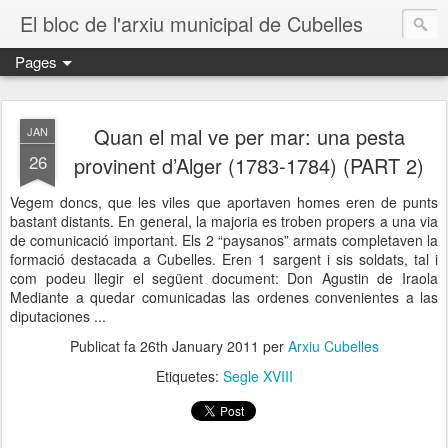
El bloc de l'arxiu municipal de Cubelles
Pages
Quan el mal ve per mar: una pesta
JAN
26
provinent d’Alger (1783-1784) (PART 2)
Vegem doncs, que les viles que aportaven homes eren de punts
bastant distants. En general, la majoria es troben propers a una via
de comunicació important. Els 2 “paysanos” armats completaven la
formació destacada a Cubelles. Eren 1 sargent i sis soldats, tal i
com podeu llegir el següent document: Don Agustin de Iraola
Mediante a quedar comunicadas las ordenes convenientes a las
diputaciones ...
Publicat fa
26th January 2011
per
Arxiu Cubelles
Etiquetes:
Segle XVIII