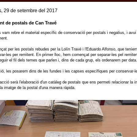
s, 29 de setembre del 2017
nt de postals de Can Travé
 vam rebre el material específic de conservació per postals i negatius, i av
ment.
t per les postals rebudes per la Lolín Travé i l'Eduardo Alfonso, que teníe
ar-les per remitent. En primer lloc, hem començat per separar-les pel remitent
eguir el fil dels temes que parlen i, dins de cada grup, els ordenarem per data
ió, les posarem dins de les fundes i les capses específiques per conservar-l
acció serà l'elaboració d'un catàleg de postals que ens permeti relacionar la i
 la imatge de la postal d'una manera ràpida.