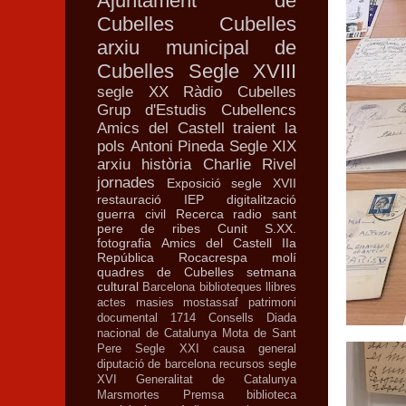
Ajuntament de
Cubelles
Cubelles
arxiu municipal de
Cubelles
Segle XVIII
segle XX
Ràdio Cubelles
Grup d'Estudis Cubellencs
Amics del Castell
traient la
pols
Antoni Pineda
Segle XIX
arxiu
història
Charlie Rivel
jornades
Exposició
segle XVII
restauració
IEP
digitalització
guerra civil
Recerca
radio
sant
pere de ribes
Cunit
S.XX.
fotografia
Amics del Castell
IIa
República
Rocacrespa
molí
quadres de Cubelles
setmana
cultural
Barcelona
biblioteques
llibres
actes
masies
mostassaf
patrimoni
documental
1714
Consells
Diada
nacional de Catalunya
Mota de Sant
Pere
Segle XXI
causa general
diputació de barcelona
recursos
segle
XVI
Generalitat de Catalunya
Marsmortes
Premsa
biblioteca