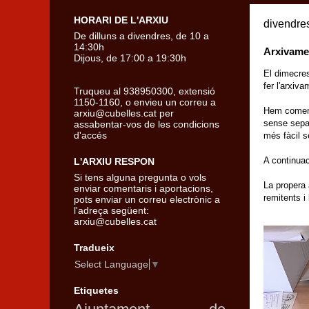
HORARI DE L'ARXIU
divendre
De dilluns a divendres, de 10 a
14:30h
Arxivame
Dijous, de 17:00 a 19:30h
El dimecres
fer l'arxiva
Truqueu al 938950300, extensió
1150-1160, o envieu un correu a
Hem comença
arxiu@cubelles.cat per
sense separ
assabentar-vos de les condicions
d'accés
més fàcil s
A continuac
L'ARXIU RESPON
Si tens alguna pregunta o vols
La propera 
enviar comentaris i aportacions,
remitents i
pots enviar un correu electrònic a
l'adreça següent:
arxiu@cubelles.cat
Tradueix
Select Language
▼
Etiquetes