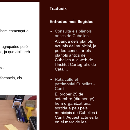
Tradueix
Entrades més llegides
Consulta els plànols
ui hem començat a
antics de Cubelles
A banda dels plànols
actuals del municipi, ja
m agrupades però
podeu consultar els
, ja que així serà
plànols antics de
.
Cubelles a la web de
l'Institut Cartogràfic de
es.
Catal...
nformació, els
Ruta cultural
patrimonial Cubelles -
Cunit
El proper 29 de
setembre (diumenge)
hem organitzat una
sortida a peu pels
municipis de Cubelles i
Cunit. Aquest acte es fa
en el marc de les...