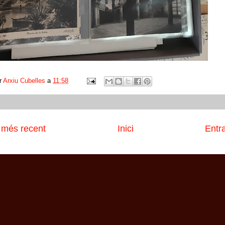
r
Arxiu Cubelles
a
11:58
 més recent
Inici
Entr