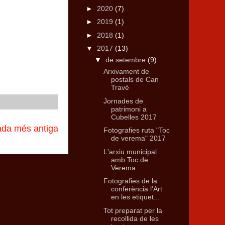
►
2020
(7)
►
2019
(1)
►
2018
(1)
▼
2017
(13)
▼
de setembre
(9)
Arxivament de
postals de Can
Travé
Jornades de
patrimoni a
Cubelles 2017
ada més antiga
Fotografies ruta "Toc
de verema" 2017
L'arxiu municipal
amb Toc de
Verema
Fotografies de la
conferència l'Art
en les etiquet...
Tot preparat per la
recollida de les