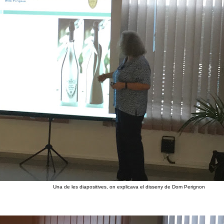
Una de les diapositives, on explicava el disseny de Dom Perignon