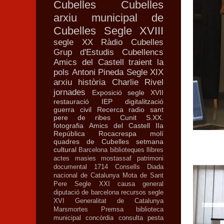
Cubelles
Cubelles
arxiu municipal de
Cubelles
Segle XVIII
segle XX
Ràdio Cubelles
Grup d'Estudis Cubellencs
Amics del Castell
traient la
pols
Antoni Pineda
Segle XIX
arxiu
història
Charlie Rivel
jornades
Exposició
segle XVII
restauració
IEP
digitalització
guerra civil
Recerca
radio
sant
pere de ribes
Cunit
S.XX.
fotografia
Amics del Castell
IIa
República
Rocacrespa
molí
quadres de Cubelles
setmana
cultural
Barcelona
biblioteques
llibres
actes
masies
mostassaf
patrimoni
documental
1714
Consells
Diada
nacional de Catalunya
Mota de Sant
Pere
Segle XXI
causa general
diputació de barcelona
recursos
segle
XVI
Generalitat de Catalunya
Marsmortes
Premsa
biblioteca
municipal
concòrdia
consulta
pesta