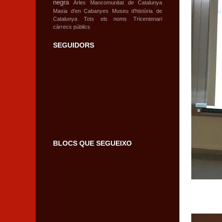
negra
Arles
Mancomunitat de Catalunya
Masia d'en Cabanyes
Museu d'història de
Catalunya
Tots els noms
Tricentenari
càrrecs públics
SEGUIDORS
BLOCS QUE SEGUEIXO