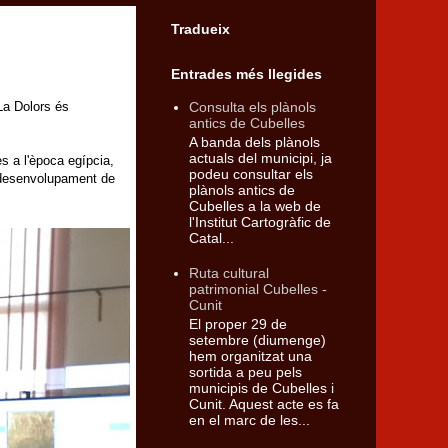
Tradueix
Entrades més llegides
Consulta els plànols
 La Dolors és
antics de Cubelles
A banda dels plànols
actuals del municipi, ja
es a l'època egípcia,
podeu consultar els
l desenvolupament de
plànols antics de
Cubelles a la web de
l'Institut Cartogràfic de
Catal...
Ruta cultural
patrimonial Cubelles -
Cunit
El proper 29 de
setembre (diumenge)
hem organitzat una
sortida a peu pels
municipis de Cubelles i
Cunit. Aquest acte es fa
en el marc de les...